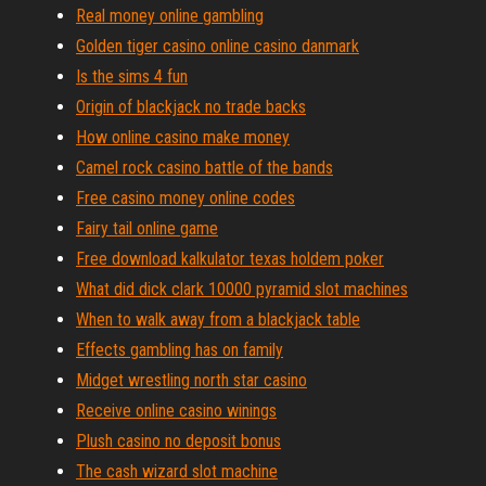
Real money online gambling
Golden tiger casino online casino danmark
Is the sims 4 fun
Origin of blackjack no trade backs
How online casino make money
Camel rock casino battle of the bands
Free casino money online codes
Fairy tail online game
Free download kalkulator texas holdem poker
What did dick clark 10000 pyramid slot machines
When to walk away from a blackjack table
Effects gambling has on family
Midget wrestling north star casino
Receive online casino winings
Plush casino no deposit bonus
The cash wizard slot machine