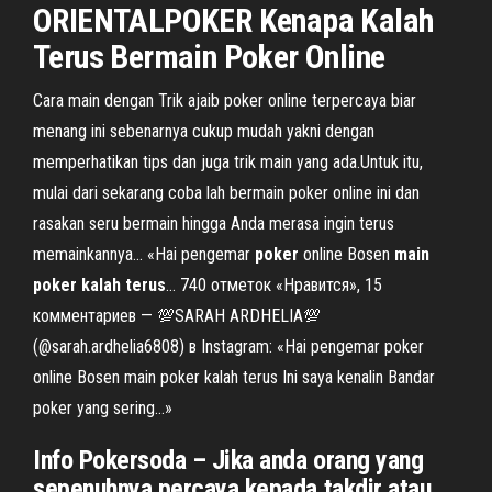
ORIENTALPOKER Kenapa Kalah
Terus Bermain Poker Online
Cara main dengan Trik ajaib poker online terpercaya biar
menang ini sebenarnya cukup mudah yakni dengan
memperhatikan tips dan juga trik main yang ada.Untuk itu,
mulai dari sekarang coba lah bermain poker online ini dan
rasakan seru bermain hingga Anda merasa ingin terus
memainkannya... «Hai pengemar
poker
online Bosen
main
poker
kalah
terus
… 740 отметок «Нравится», 15
комментариев — 💯SARAH ARDHELIA💯
(@sarah.ardhelia6808) в Instagram: «Hai pengemar poker
online Bosen main poker kalah terus Ini saya kenalin Bandar
poker yang sering…»
Info Pokersoda – Jika anda orang yang
sepenuhnya percaya kepada takdir atau